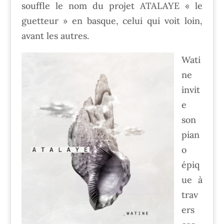
souffle le nom du projet ATALAYE « le
guetteur » en basque, celui qui voit loin,
avant les autres.
Wati
ne
invit
e
son
pian
o
épiq
ue à
trav
ers